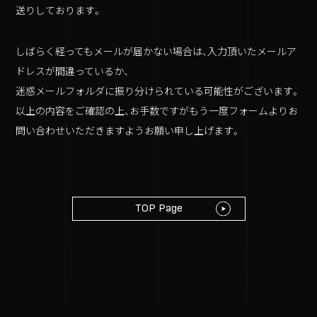
送りしております。
しばらく経ってもメールが届かない場合は、入力頂いたメールア
Accsess
ドレスが間違っているか、
〒103-0027
迷惑メールフォルダに振り分けられている可能性がございます。
東京都中央区日本橋2-3-21 八重洲セントラルビル9F
以上の内容をご確認の上、お手数ですがもう一度フォームよりお
問い合わせいただきますようお願い申し上げます。
GoogleMAP
TOP Page