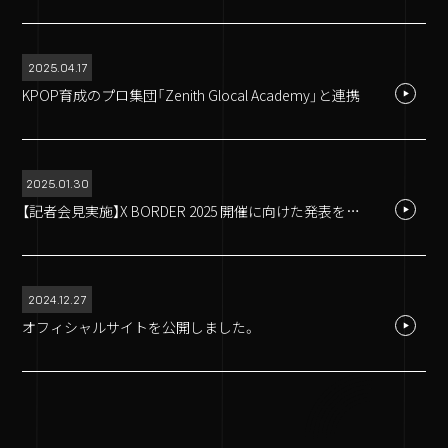
2025.04.17
KPOP育成のプロ集団「Zenith Glocal Academy」と連携
Accsess
〒103-0027
東京都中央区日本橋2-3-21 八重洲セントラルビル9F
GoogleMAP
2025.01.30
【記者会見実施】X BORDER 2025 開催に向けた発表を実施
2024.12.27
オフィシャルサイトを公開しました。